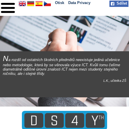
Otisk
Data Privacy
Sdílet
HOME
O PROJEKTU
PARTNEŘI
PRAXE
N
a rozdíl od ostatních školních předmětů neexistuje jediná učebnice
nebo metodologie, která by se věnovala výuce ICT. Kvůli tomu čelíme
MILNÍKY
diametrálně odlišné úrovni znalosti ICT nejen mezi studenty stejného
ročníku, ale i stejné třídy.
KONTAKT
L.K., učitelka ZŠ